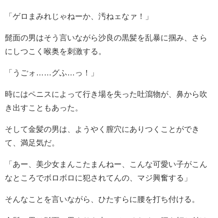
「ゲロまみれじゃねーか、汚ねェなァ！」
髭面の男はそう言いながら沙良の黒髪を乱暴に掴み、さら
にしつこく喉奥を刺激する。
「うごォ……グふ…っ！」
時にはペニスによって行き場を失った吐瀉物が、鼻から吹
き出すこともあった。
そして金髪の男は、ようやく膣穴にありつくことができ
て、満足気だ。
「あー、美少女まんこたまんねー、こんな可愛い子がこん
なところでボロボロに犯されてんの、マジ興奮する」
そんなことを言いながら、ひたすらに腰を打ち付ける。