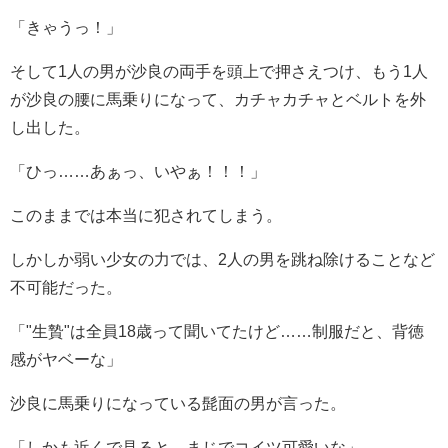
「きゃうっ！」
そして1人の男が沙良の両手を頭上で押さえつけ、もう1人
が沙良の腰に馬乗りになって、カチャカチャとベルトを外
し出した。
「ひっ……あぁっ、いやぁ！！！」
このままでは本当に犯されてしまう。
しかしか弱い少女の力では、2人の男を跳ね除けることなど
不可能だった。
「"生贄"は全員18歳って聞いてたけど……制服だと、背徳
感がヤベーな」
沙良に馬乗りになっている髭面の男が言った。
「しかも近くで見ると、まじでコイツ可愛いな」