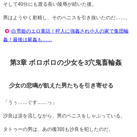
そして40分にも渡る長い陵辱が続いた後。
男はようやく射精し、そのペニスを引き抜いたのだ……。
白雪姫のエロ童話！狩人に強姦され小人の家で集団輪
姦！最後は屍姦も……
第3章 ボロボロの少女を3穴鬼畜輪姦
少女の悲鳴が飢えた男たちを引き寄せる
「うぅ……ぐす……っ」
沙良は涙を流しながら、男のペニスをしゃぶっている。
タトゥーの男は、あの後3回も沙良を犯したのだ。