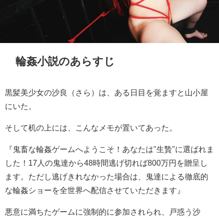
輪姦小説のあらすじ
黒髪美少女の沙良（さら）は、ある日目を覚ますと山小屋
にいた。
そして机の上には、こんなメモが置いてあった。
『鬼畜な輪姦ゲームへようこそ！あなたは"生贄"に選ばれま
した！17人の鬼達から48時間逃げ切れば800万円を贈呈し
ます。ただし逃げきれなかった場合は、鬼達による徹底的
な輪姦ショーを全世界へ配信させていただきます』
悪意に満ちたゲームに強制的に参加されられ、戸惑う沙