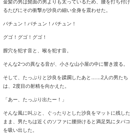
金髪の男は髭面の男よりも太っているため、腰を打ち付け
るたびにその衝撃が沙良の細い全身を震わせた。
バチュン！バチュン！バチュン！
グゴ！グゴ！グゴ！
膣穴を犯す音と、喉を犯す音。
そんな2つの異なる音が、小さな山小屋の中に響き渡る。
そして、たっぷりと沙良を蹂躙したあと……2人の男たち
は、2度目の射精を向かえた。
「あー、たっぷり出たー！」
そんな風に叫ぶと、ぐったりとした沙良をマットに残した
まま、男たちは近くのソファに腰掛けると満足気にタバコ
を吸い出した。