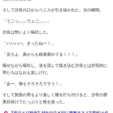
そして沙良の口からペニスが引き抜かれた、次の瞬間。
「うごっ……ウェご……」
沙良は勢いよく嘔吐した。
「ハハハハ、きったねー！」
「見ろよ、鼻からも精液垂れてる！！！」
咽せながら嘔吐し、涙を流して咳き込む沙良とは対照的に
男たちはなおも楽しげだ。
「あー、俺もそろそろでそう！」
そして髭面の男もより激しく腰を打ち付けると、沙良の膣
奥目掛けてたっぷりと精を放った。
【号泣エロ動画】M女の泣き顔に興奮するドS男性は必