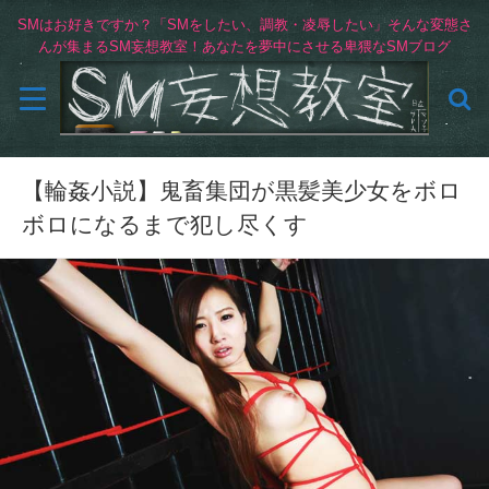
SMはお好きですか？「SMをしたい、調教・凌辱したい」そんな変態さ
んが集まるSM妄想教室！あなたを夢中にさせる卑猥なSMブログ
【輪姦小説】鬼畜集団が黒髪美少女をボロ
ボロになるまで犯し尽くす