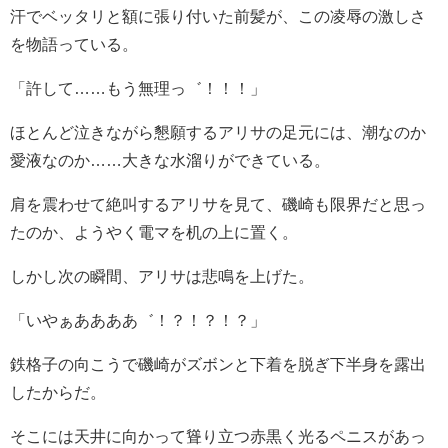
汗でベッタリと額に張り付いた前髪が、この凌辱の激しさ
を物語っている。
「許して……もう無理っ゛！！！」
ほとんど泣きながら懇願するアリサの足元には、潮なのか
愛液なのか……大きな水溜りができている。
肩を震わせて絶叫するアリサを見て、磯崎も限界だと思っ
たのか、ようやく電マを机の上に置く。
しかし次の瞬間、アリサは悲鳴を上げた。
「いやぁああああ゛！？！？！？」
鉄格子の向こうで磯崎がズボンと下着を脱ぎ下半身を露出
したからだ。
そこには天井に向かって聳り立つ赤黒く光るペニスがあっ