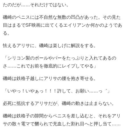
たのだが……それだけではない。
磯崎のペニスには不自然な無数の凹凸があった。その見た
目はまるでSF映画に出てくるエイリアンか何かのようであ
る。
怯えるアリサに、磯崎は楽しげに解説をする。
「シリコン製のボールやバーをたっぷりと入れてあるの
さ……これでお前を徹底的にレイプしてやる」
磯崎は鉄格子越しにアリサの腰を抱き寄せる。
「いやっ！いやぁっ！！！許して、お願い……っ゛」
必死に抵抗するアリサだが、磯崎の動きは止まらない。
磯崎は鉄格子の隙間からペニスを差し込むと、それをアリ
サの散々電マで嬲られで充血した割れ目へと押し当て……