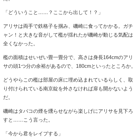
「どういうこと……？ここから出して！？」
アリサは両手で鉄格子を掴み、磯崎に食ってかかる。ガチ
ャン！と大きな音がして檻が揺れたが磯崎が動じる気配は
全くなかった。
檻の面積はせいぜい畳一畳分で、高さは身長164cmのアリ
サの頭1つ分の余裕があるので、180cmといったところか。
どうやらこの檻は部屋の床に埋め込まれているらしく、取
り付けられている南京錠を外さなければ扉も開かないよう
だ。
磯崎はタバコの煙を燻らせながら楽しげにアリサを見下ろ
すと……こう言った。
「今から君をレイプする」