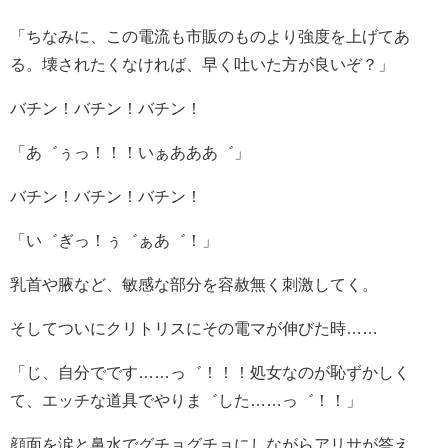
「ちなみに、この電流も市販のものより強度を上げてあ
る。壊されたくなければ、早く吐いた方が良いぞ？」
バチン！バチン！バチン！
「あ゛ぅっ！！！いぁあああ゛」
バチン！バチン！バチン！
「い゛ぎっ！ぅ゛ぁあ゛！」
乳首や腋など、敏感な部分を容赦無く刺激してく。
そしてついにクリトリスにその電マが伸びた時……
「じ、自分でです……っ゛！！！処女なのが恥ずかしく
て、エッチな道具でやりま゛した……っ゛！！」
顔面を涙と鼻水でグチョグチョにしながらアリサが答え