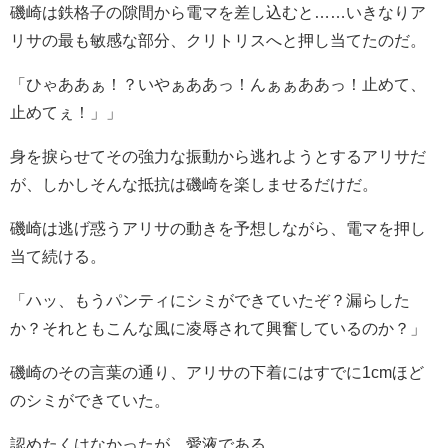
磯崎は鉄格子の隙間から電マを差し込むと……いきなりア
リサの最も敏感な部分、クリトリスへと押し当てたのだ。
「ひゃああぁ！？いやぁああっ！んぁぁああっ！止めて、
止めてぇ！」」
身を捩らせてその強力な振動から逃れようとするアリサだ
が、しかしそんな抵抗は磯崎を楽しませるだけだ。
磯崎は逃げ惑うアリサの動きを予想しながら、電マを押し
当て続ける。
「ハッ、もうパンティにシミができていたぞ？漏らした
か？それともこんな風に凌辱されて興奮しているのか？」
磯崎のその言葉の通り、アリサの下着にはすでに1cmほど
のシミができていた。
認めたくはなかったが、愛液である。