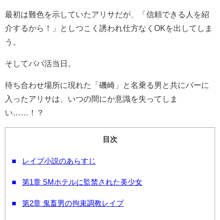
最初は難色を示していたアリサだが、「信頼できる人を紹
介するから！」としつこく誘われ仕方なくOKを出してしま
う。
そしてパパ活当日。
待ち合わせ場所に現れた「磯崎」と名乗る男と共にバーに
入ったアリサは、いつの間にか意識を失ってしま
い……！？
目次
レイプ小説のあらすじ
第1章 SMホテルに監禁された美少女
第2章 鬼畜男の拘束調教レイプ