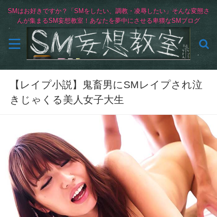
SMはお好きですか？「SMをしたい、調教・凌辱したい」そんな変態さ
んが集まるSM妄想教室！あなたを夢中にさせる卑猥なSMブログ
【レイプ小説】鬼畜男にSMレイプされ泣
きじゃくる美人女子大生